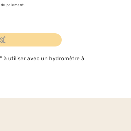
e de paiement.
ISÉ
e
 à utiliser avec un hydromètre à