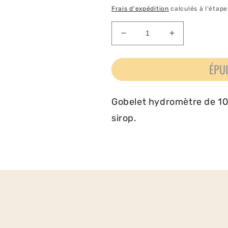
habituel
Frais d'expédition
calculés à l'étap
Réduire
Augmenter
la
la
quantité
quantité
ÉPU
de
de
Gobelet
Gobelet
hydrométrique
hydrométriqu
Gobelet hydromètre de 10"
de
de
10
10
sirop.
pouces
pouces