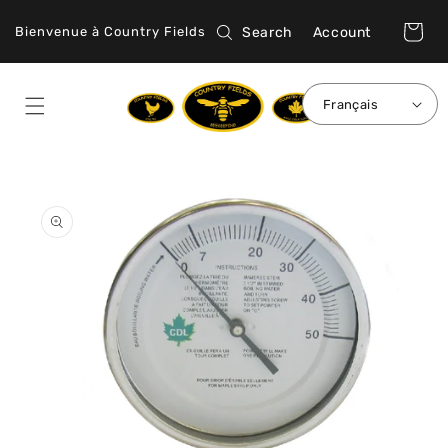
et
passer
Connexion
Panier
Search
Account
Bienvenue à Country Fields
au
contenu
Français
Passer aux
informations
produits