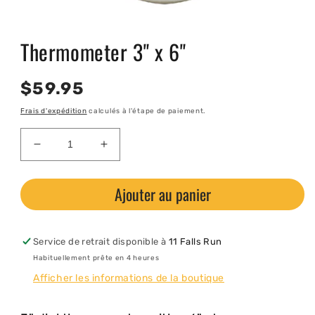
Ouvrir
le
Thermometer 3" x 6"
média
1
dans
une
Prix
$59.95
fenêtre
modale
habituel
Frais d'expédition
calculés à l'étape de paiement.
Réduire
Augmenter
la
la
quantité
quantité
Ajouter au panier
de
de
Thermometer
Thermometer
3&quot;
3&quot;
x
x
Service de retrait disponible à
11 Falls Run
6&quot;
6&quot;
Habituellement prête en 4 heures
Afficher les informations de la boutique