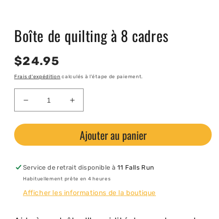
Ouvrir
le
Boîte de quilting à 8 cadres
média
1
dans
une
Prix
$24.95
fenêtre
modale
habituel
Frais d'expédition
calculés à l'étape de paiement.
Réduire
Augmenter
la
la
quantité
quantité
Ajouter au panier
de
de
Boîte
Boîte
de
de
quilting
quilting
Service de retrait disponible à
11 Falls Run
à
à
Habituellement prête en 4 heures
8
8
Afficher les informations de la boutique
cadres
cadres