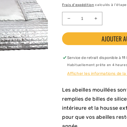
habituel
Frais d'expédition
calculés à l'étap
Réduire
Augmenter
la
la
quantité
quantité
AJOUTER A
de
de
Couvercle
Couvercle
isolant
isolant
Bee
Bee
Service de retrait disponible à
11
Dry
Dry
Habituellement prête en 4 heure
Afficher les informations de la
Les abeilles mouillées so
remplies de billes de silic
intérieure et la housse ex
pour que vos abeilles rest
année.