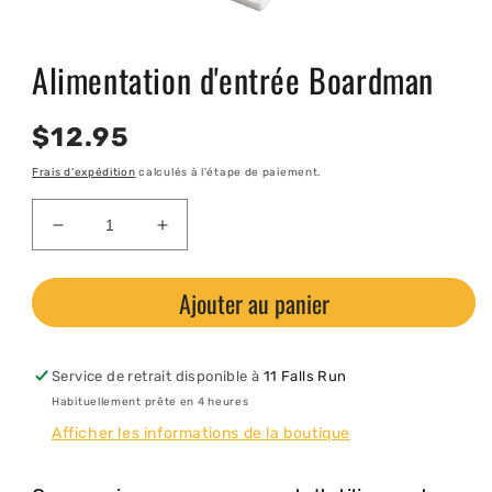
Ouvrir
le
Alimentation d'entrée Boardman
média
1
dans
une
Prix
$12.95
fenêtre
modale
habituel
Frais d'expédition
calculés à l'étape de paiement.
Réduire
Augmenter
la
la
quantité
quantité
Ajouter au panier
de
de
Alimentation
Alimentation
d&#39;entrée
d&#39;entrée
Boardman
Boardman
Service de retrait disponible à
11 Falls Run
Habituellement prête en 4 heures
Afficher les informations de la boutique