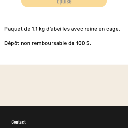
Épuisé
de
de
Acompte
Acompte
sur
sur
le
le
forfait
forfait
Paquet de 1,1 kg d'abeilles avec reine en cage.
abeilles
abeilles
chiliennes
chiliennes
Dépôt non remboursable de 100 $.
2024
2024
Contact