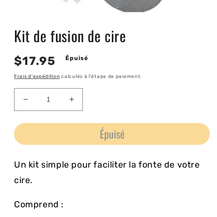
Ouvrir
le
Kit de fusion de cire
média
1
dans
une
Prix
$17.95
Épuisé
fenêtre
modale
habituel
Frais d'expédition
calculés à l'étape de paiement.
Réduire
Augmenter
la
la
quantité
quantité
Épuisé
de
de
Kit
Kit
de
de
Un kit simple pour faciliter la fonte de votre
fusion
fusion
de
de
cire.
cire
cire
Comprend :