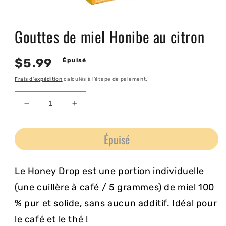
Ouvrir
le
Gouttes de miel Honibe au citron
média
1
dans
une
Prix
$5.99
Épuisé
fenêtre
modale
habituel
Frais d'expédition
calculés à l'étape de paiement.
Réduire
Augmenter
la
la
quantité
quantité
Épuisé
de
de
Gouttes
Gouttes
de
de
Le Honey Drop est une portion individuelle
miel
miel
Honibe
Honibe
(une cuillère à café / 5 grammes) de miel 100
au
au
% pur et solide, sans aucun additif. Idéal pour
citron
citron
le café et le thé !