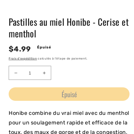
Ouvrir
le
Pastilles au miel Honibe - Cerise et
média
1
dans
menthol
une
fenêtre
modale
Prix
$4.99
Épuisé
habituel
Frais d'expédition
calculés à l'étape de paiement.
Réduire
Augmenter
la
la
quantité
quantité
Épuisé
de
de
Pastilles
Pastilles
au
au
Honibe combine du vrai miel avec du menthol
miel
miel
Honibe
Honibe
pour un soulagement rapide et efficace de la
-
-
toux, des maux de gorge et de la congestion.
Cerise
Cerise