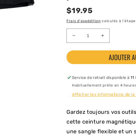
Prix
$19.95
habituel
Frais d'expédition
calculés à l'étap
Réduire
Augmenter
la
la
quantité
quantité
AJOUTER A
de
de
Ceinture
Ceinture
porte-
porte-
outils
outils
Service de retrait disponible à
11
magnétique
magnétique
Habituellement prête en 4 heure
pour
pour
Afficher les informations de la
ruche
ruche
Gardez toujours vos outil
cette ceinture magnétique.
une sangle flexible et un