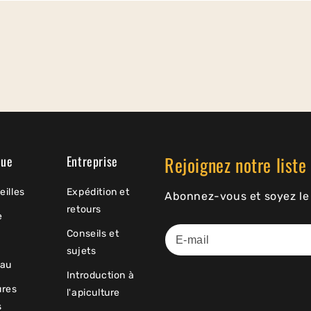
Rejoignez notre liste 
que
Entreprise
eilles
Expédition et
Abonnez-vous et soyez le 
retours
e
Conseils et
sujets
au
Introduction à
ures
l'apiculture
s