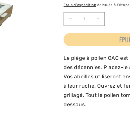
habituel
Frais d'expédition
calculés à l'étap
Réduire
Augmenter
la
la
quantité
quantité
ÉPU
de
de
Piège
Piège
à
à
Le piège à pollen OAC est
pollen
pollen
OAC
OAC
des décennies. Placez-le 
Vos abeilles utiliseront e
à leur ruche. Ouvrez et fe
grillagé. Tout le pollen to
dessous.