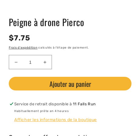
Ouvrir
le
Peigne à drone Pierco
média
1
dans
une
Prix
$7.75
fenêtre
modale
habituel
Frais d'expédition
calculés à l'étape de paiement.
Réduire
Augmenter
la
la
quantité
quantité
Ajouter au panier
de
de
Peigne
Peigne
à
à
drone
drone
Service de retrait disponible à
11 Falls Run
Pierco
Pierco
Habituellement prête en 4 heures
Afficher les informations de la boutique