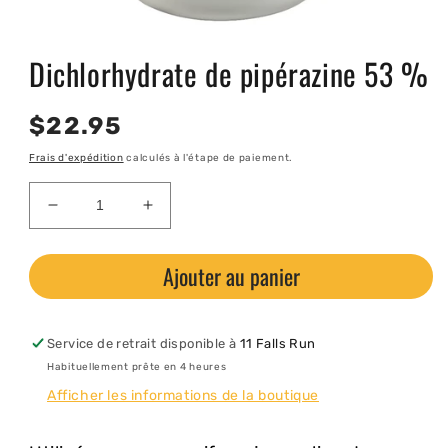
Ouvrir
le
Dichlorhydrate de pipérazine 53 %
média
1
dans
une
Prix
$22.95
fenêtre
modale
habituel
Frais d'expédition
calculés à l'étape de paiement.
Réduire
Augmenter
la
la
quantité
quantité
Ajouter au panier
de
de
Dichlorhydrate
Dichlorhydrate
de
de
pipérazine
pipérazine
Service de retrait disponible à
11 Falls Run
53
53
Habituellement prête en 4 heures
%
%
Afficher les informations de la boutique