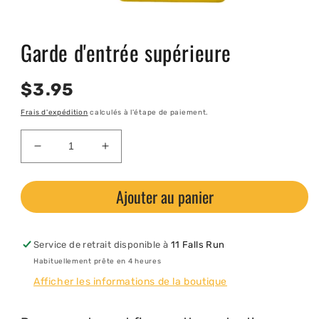
Ouvrir
le
Garde d'entrée supérieure
média
1
dans
une
Prix
$3.95
fenêtre
modale
habituel
Frais d'expédition
calculés à l'étape de paiement.
Réduire
Augmenter
la
la
quantité
quantité
Ajouter au panier
de
de
Garde
Garde
d&#39;entrée
d&#39;entrée
supérieure
supérieure
Service de retrait disponible à
11 Falls Run
Habituellement prête en 4 heures
Afficher les informations de la boutique