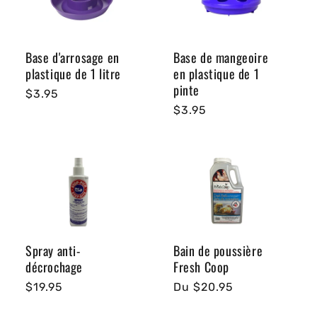
Base d'arrosage en
Base de mangeoire
plastique de 1 litre
en plastique de 1
pinte
Prix
$3.95
Prix
$3.95
habituel
habituel
Spray anti-
Bain de poussière
décrochage
Fresh Coop
Prix
$19.95
Prix
Du $20.95
habituel
habituel