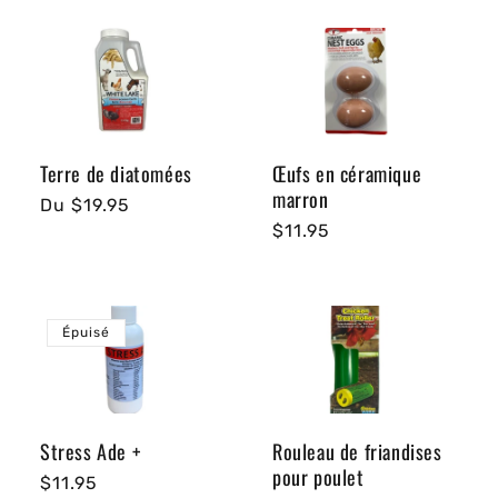
Terre de diatomées
Œufs en céramique
marron
Prix
Du $19.95
Prix
$11.95
habituel
habituel
Épuisé
Stress Ade +
Rouleau de friandises
pour poulet
Prix
$11.95