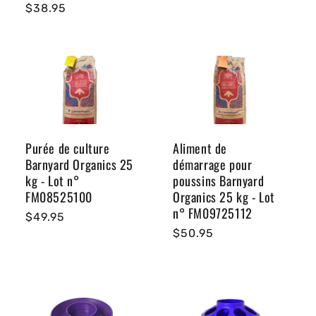
Prix
$38.95
habituel
habituel
Purée de culture
Aliment de
Barnyard Organics 25
démarrage pour
kg - Lot n°
poussins Barnyard
FM08525100
Organics 25 kg - Lot
n° FM09725112
Prix
$49.95
Prix
$50.95
habituel
habituel