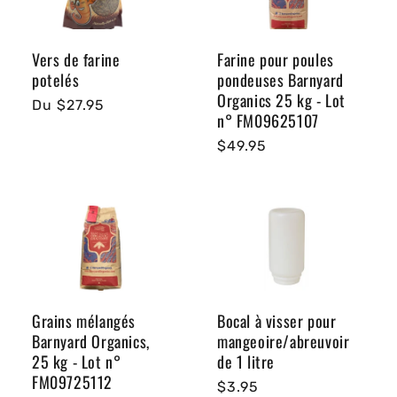
i
o
Vers de farine
Farine pour poules
n
potelés
pondeuses Barnyard
Organics 25 kg - Lot
:
Prix
Du $27.95
n° FM09625107
habituel
Prix
$49.95
habituel
Grains mélangés
Bocal à visser pour
Barnyard Organics,
mangeoire/abreuvoir
25 kg - Lot n°
de 1 litre
FM09725112
Prix
$3.95