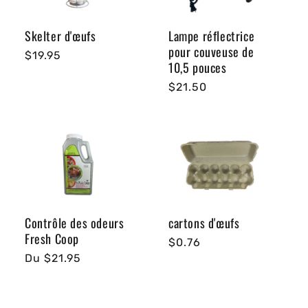
Skelter d'œufs
Lampe réflectrice
pour couveuse de
Prix
$19.95
10,5 pouces
habituel
Prix
$21.50
habituel
Contrôle des odeurs
cartons d'œufs
Fresh Coop
Prix
$0.76
Prix
Du $21.95
habituel
habituel