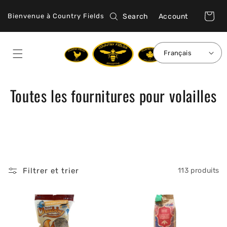
et
passer
Connexion
Panier
Search
Account
Bienvenue à Country Fields
au
contenu
Français
C
Toutes les fournitures pour volailles
o
l
l
e
Filtrer et trier
113 produits
c
t