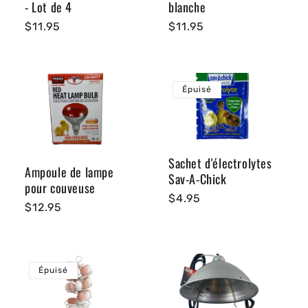
- Lot de 4
blanche
Prix
$11.95
Prix
$11.95
habituel
habituel
Épuisé
Sachet d'électrolytes
Ampoule de lampe
Sav-A-Chick
pour couveuse
Prix
$4.95
Prix
$12.95
habituel
habituel
Épuisé