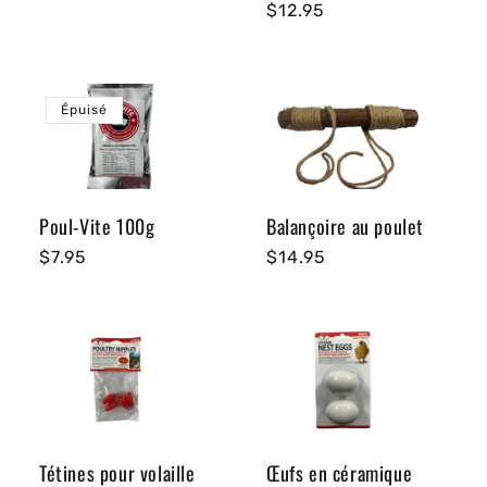
Prix
$12.95
habituel
habituel
Épuisé
Poul-Vite 100g
Balançoire au poulet
Prix
$7.95
Prix
$14.95
habituel
habituel
Tétines pour volaille
Œufs en céramique